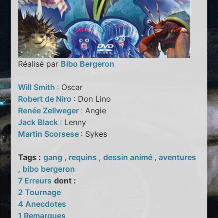
Réalisé par
Bibo Bergeron
Will Smith
: Oscar
Robert de Niro
: Don Lino
Renée Zellweger
: Angie
Jack Black
: Lenny
Martin Scorsese
: Sykes
Tags :
gang
,
requins
,
dessin animé
,
aventures
,
bibo bergeron
7 Erreurs
dont :
2 Tournage
4 Anecdotes
1 Remarques