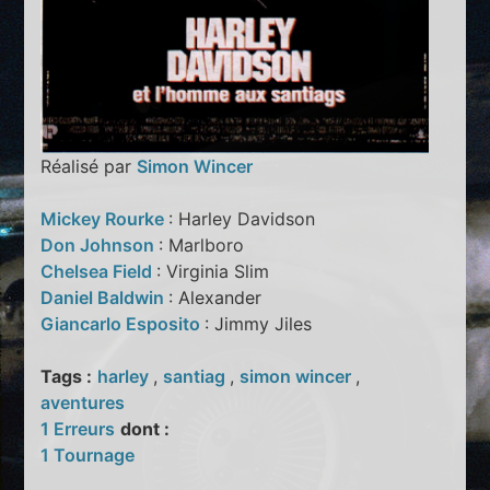
Réalisé par
Simon Wincer
Mickey Rourke
: Harley Davidson
Don Johnson
: Marlboro
Chelsea Field
: Virginia Slim
Daniel Baldwin
: Alexander
Giancarlo Esposito
: Jimmy Jiles
Tags :
harley
,
santiag
,
simon wincer
,
aventures
1 Erreurs
dont :
1 Tournage