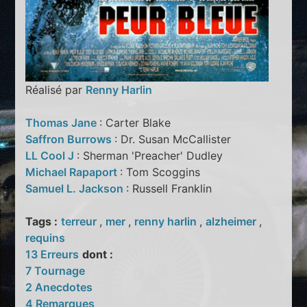
Réalisé par
Renny Harlin
Thomas Jane
: Carter Blake
Saffron Burrows
: Dr. Susan McCallister
LL Cool J
: Sherman 'Preacher' Dudley
Michael Rapaport
: Tom Scoggins
Samuel L. Jackson
: Russell Franklin
Tags :
terreur
,
mer
,
renny harlin
,
alzheimer
,
requins
13 Erreurs
dont :
7 Tournage
2 Anecdotes
4 Remarques