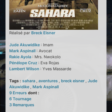
Réalisé par
Breck Eisner
Jude Akuwidike
: Imam
Mark Aspinall
: Avocat
Rakie Ayola
: Mrs. Nwokolo
Pénélope Cruz
: Eva Rojas
Lambert Wilson
: Yves Massarde
Tags :
sahara
,
aventures
,
breck eisner
,
Jude
Akuwidike
,
Mark Aspinall
9 Erreurs
dont :
6 Tournage
3 Remarques