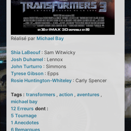
Réalisé par
Michael Bay
Shia LaBeouf
: Sam Witwicky
Josh Duhamel
: Lennox
John Turturro
: Simmons
Tyrese Gibson
: Epps
Rosie Huntington-Whiteley
: Carly Spencer
Tags :
transformers
,
action
,
aventures
,
michael bay
12 Erreurs
dont :
5 Tournage
1 Anecdotes
6 Remarques