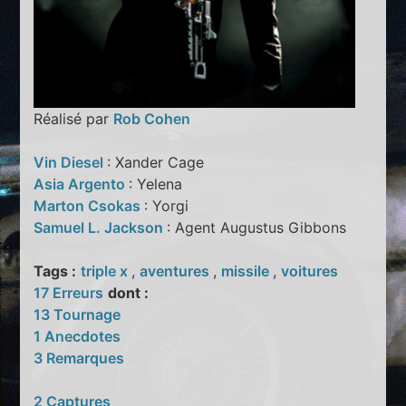
Réalisé par
Rob Cohen
Vin Diesel
: Xander Cage
Asia Argento
: Yelena
Marton Csokas
: Yorgi
Samuel L. Jackson
: Agent Augustus Gibbons
Tags :
triple x
,
aventures
,
missile
,
voitures
17 Erreurs
dont :
13 Tournage
1 Anecdotes
3 Remarques
2 Captures