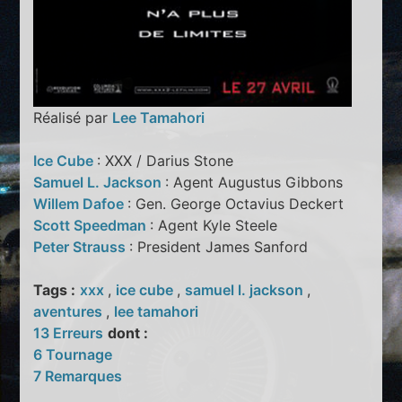
Réalisé par
Lee Tamahori
Ice Cube
: XXX / Darius Stone
Samuel L. Jackson
: Agent Augustus Gibbons
Willem Dafoe
: Gen. George Octavius Deckert
Scott Speedman
: Agent Kyle Steele
Peter Strauss
: President James Sanford
Tags :
xxx
,
ice cube
,
samuel l. jackson
,
aventures
,
lee tamahori
13 Erreurs
dont :
6 Tournage
7 Remarques