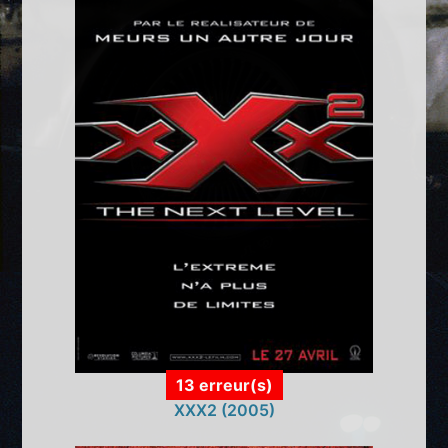
13 erreur(s)
XXX2 (2005)