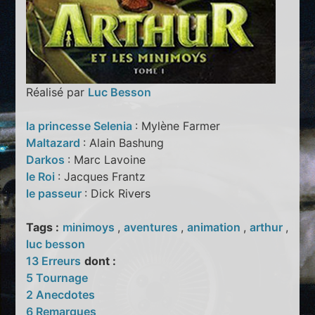
Réalisé par
Luc Besson
la princesse Selenia
: Mylène Farmer
Maltazard
: Alain Bashung
Darkos
: Marc Lavoine
le Roi
: Jacques Frantz
le passeur
: Dick Rivers
Tags :
minimoys
,
aventures
,
animation
,
arthur
,
luc besson
13 Erreurs
dont :
5 Tournage
2 Anecdotes
6 Remarques