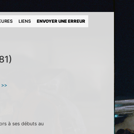
EURES
LIENS
ENVOYER UNE ERREUR
81)
e >>
ors à ses débuts au