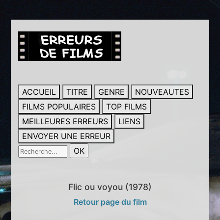
ACCUEIL
TITRE
GENRE
NOUVEAUTES
FILMS POPULAIRES
TOP FILMS
MEILLEURES ERREURS
LIENS
ENVOYER UNE ERREUR
Flic ou voyou (1978)
Retour page du film