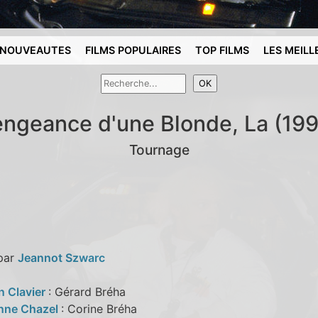
NOUVEAUTES
FILMS POPULAIRES
TOP FILMS
LES MEILL
ngeance d'une Blonde, La (19
Tournage
 par
Jeannot Szwarc
n Clavier
: Gérard Bréha
nne Chazel
: Corine Bréha