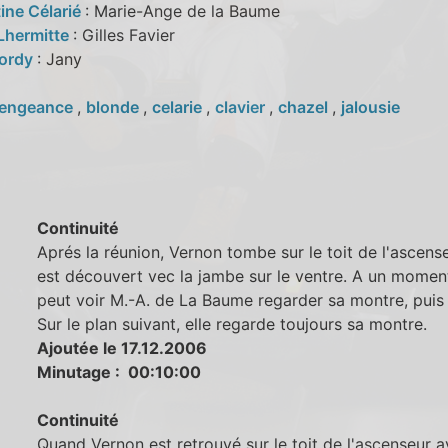
ine Célarié
: Marie-Ange de la Baume
 Lhermitte
: Gilles Favier
Cordy
: Jany
engeance
,
blonde
,
celarie
,
clavier
,
chazel
,
jalousie
Continuité
Aprés la réunion, Vernon tombe sur le toit de l'ascens
est découvert vec la jambe sur le ventre. A un momen
peut voir M.-A. de La Baume regarder sa montre, puis
Sur le plan suivant, elle regarde toujours sa montre.
Ajoutée le 17.12.2006
Minutage : 00:10:00
Continuité
Quand Vernon est retrouvé sur le toit de l'ascenseur 