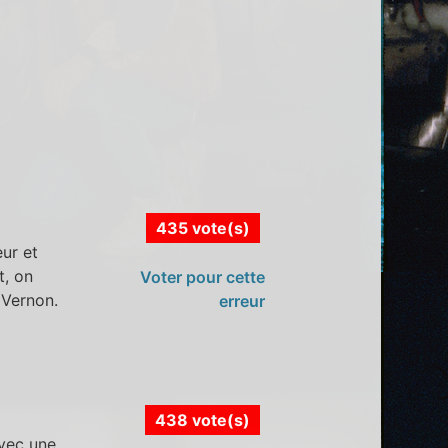
435 vote(s)
eur et
t, on
Voter pour cette
 Vernon.
erreur
438 vote(s)
avec une