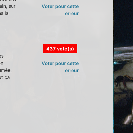
ain, sur
Voter pour cette
ns la
erreur
437 vote(s)
es
en
Voter pour cette
lumée,
erreur
ut ça