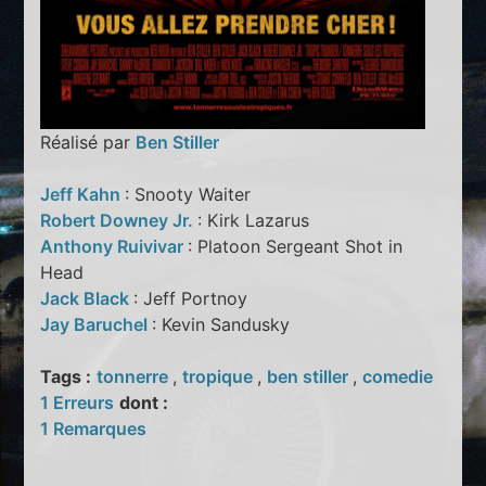
Réalisé par
Ben Stiller
Jeff Kahn
: Snooty Waiter
Robert Downey Jr.
: Kirk Lazarus
Anthony Ruivivar
: Platoon Sergeant Shot in
Head
Jack Black
: Jeff Portnoy
Jay Baruchel
: Kevin Sandusky
Tags :
tonnerre
,
tropique
,
ben stiller
,
comedie
1 Erreurs
dont :
1 Remarques