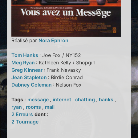
Réalisé par
Nora Ephron
Tom Hanks
: Joe Fox / NY152
Meg Ryan
: Kathleen Kelly / Shopgirl
Greg Kinnear
: Frank Navasky
Jean Stapleton
: Birdie Conrad
Dabney Coleman
: Nelson Fox
Tags :
message
,
internet
,
chatting
,
hanks
,
ryan
,
rooms
,
mail
2 Erreurs
dont :
2 Tournage