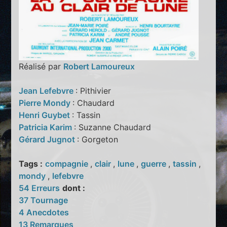
Réalisé par
Robert Lamoureux
Jean Lefebvre
: Pithivier
Pierre Mondy
: Chaudard
Henri Guybet
: Tassin
Patricia Karim
: Suzanne Chaudard
Gérard Jugnot
: Gorgeton
Tags :
compagnie
,
clair
,
lune
,
guerre
,
tassin
,
mondy
,
lefebvre
54 Erreurs
dont :
37 Tournage
4 Anecdotes
13 Remarques