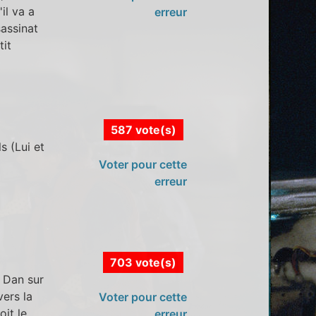
il va a
erreur
sassinat
tit
587 vote(s)
s (Lui et
Voter pour cette
erreur
703 vote(s)
t Dan sur
vers la
Voter pour cette
oit le
erreur