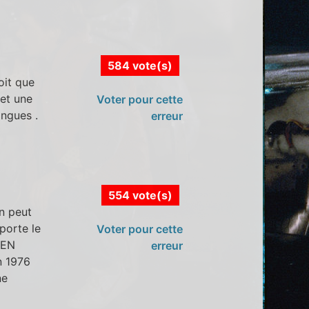
584 vote(s)
oit que
 et une
Voter pour cette
ongues .
erreur
554 vote(s)
on peut
porte le
Voter pour cette
 EN
erreur
n 1976
ne