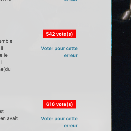
542 vote(s)
semble
il
Voter pour cette
e le
erreur
l
he(du
616 vote(s)
st
'en avait
Voter pour cette
erreur