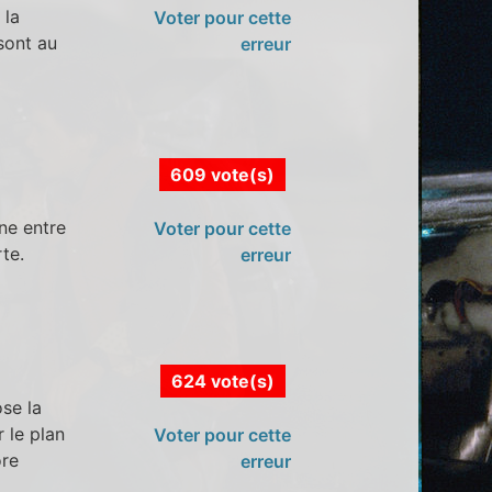
 la
Voter pour cette
 sont au
erreur
609 vote(s)
rne entre
Voter pour cette
rte.
erreur
624 vote(s)
ose la
r le plan
Voter pour cette
ore
erreur