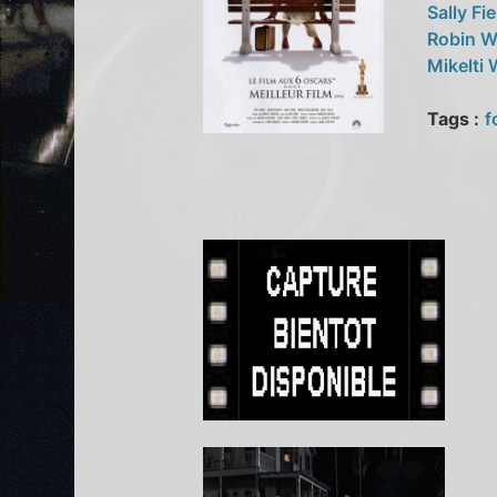
Sally Fi
Robin W
Mikelti
Tags :
f