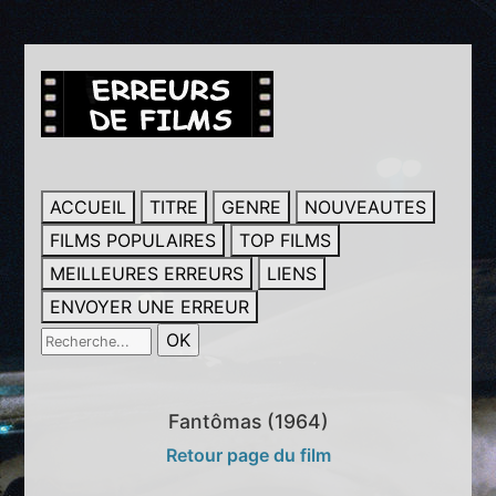
ACCUEIL
TITRE
GENRE
NOUVEAUTES
FILMS POPULAIRES
TOP FILMS
MEILLEURES ERREURS
LIENS
ENVOYER UNE ERREUR
Fantômas (1964)
Retour page du film