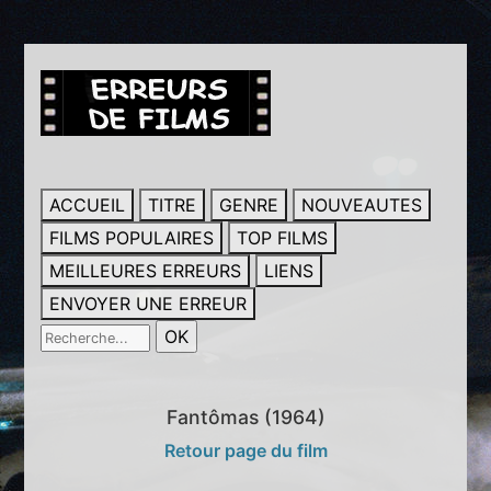
ACCUEIL
TITRE
GENRE
NOUVEAUTES
FILMS POPULAIRES
TOP FILMS
MEILLEURES ERREURS
LIENS
ENVOYER UNE ERREUR
Fantômas (1964)
Retour page du film