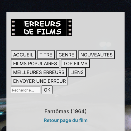
ACCUEIL
TITRE
GENRE
NOUVEAUTES
FILMS POPULAIRES
TOP FILMS
MEILLEURES ERREURS
LIENS
ENVOYER UNE ERREUR
Fantômas (1964)
Retour page du film