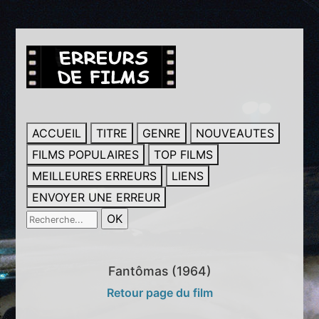
ACCUEIL
TITRE
GENRE
NOUVEAUTES
FILMS POPULAIRES
TOP FILMS
MEILLEURES ERREURS
LIENS
ENVOYER UNE ERREUR
Fantômas (1964)
Retour page du film