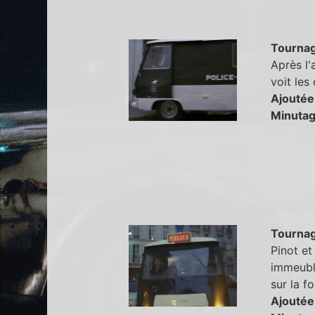
Tourna
Après l'
voit les
Ajoutée
Minutag
Tourna
Pinot et
immeuble
sur la f
Ajoutée