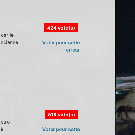
424 vote(s)
 car le
ancienne
Voter pour cette
erreur
518 vote(s)
métro
 à
Voter pour cette