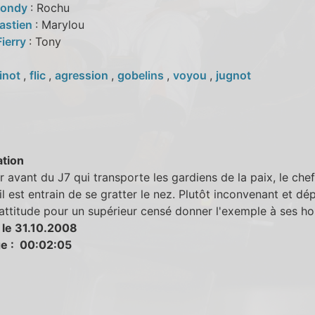
Mondy
: Rochu
astien
: Marylou
Fierry
: Tony
inot
,
flic
,
agression
,
gobelins
,
voyou
,
jugnot
tion
 avant du J7 qui transporte les gardiens de la paix, le chef
l est entrain de se gratter le nez. Plutôt inconvenant et dé
ttitude pour un supérieur censé donner l'exemple à ses h
 le 31.10.2008
e : 00:02:05