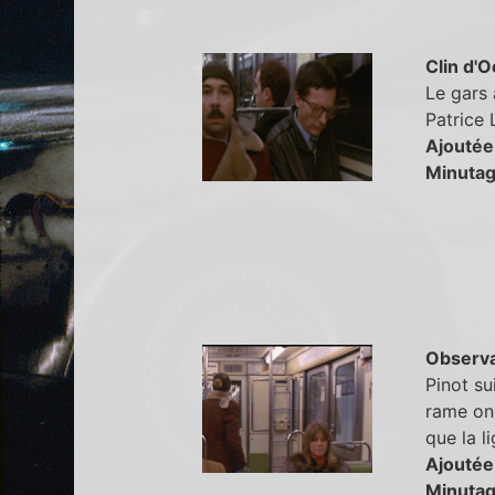
Clin d'O
Le gars 
Patrice 
Ajoutée
Minutag
Observa
Pinot su
rame on 
que la l
Ajoutée
Minutag