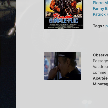
Pierre 
Fanny B
Patrick 
Tags :
p
Observa
Passager
Vaudreui
comme a
Ajoutée
Minutag