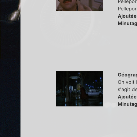
Pellepor
Pellepor
Ajoutée
Minutag
Géogra
On voit P
s'agit d
Ajoutée
Minutag