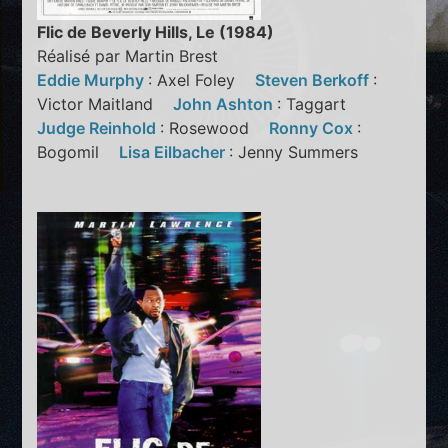
Flic de Beverly Hills, Le (1984)
Réalisé par Martin Brest
Eddie Murphy
: Axel Foley
Steven Berkoff
:
Victor Maitland
John Ashton
: Taggart
Judge Reinhold
: Rosewood
Ronny Cox
:
Bogomil
Lisa Eilbacher
: Jenny Summers