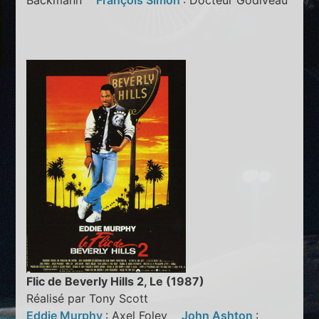
Backmann
François Simon
: Docteur Godiveau
Flic de Beverly Hills 2, Le (1987)
Réalisé par Tony Scott
Eddie Murphy
: Axel Foley
John Ashton
: