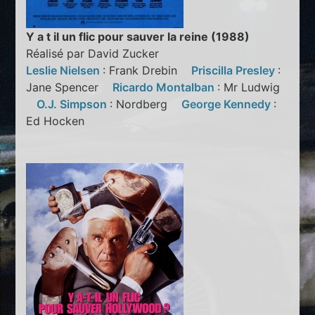
Y a t il un flic pour sauver la reine (1988)
Réalisé par David Zucker
Leslie Nielsen
: Frank Drebin
Priscilla Presley
:
Jane Spencer
Ricardo Montalban
: Mr Ludwig
O.J. Simpson
: Nordberg
George Kennedy
:
Ed Hocken