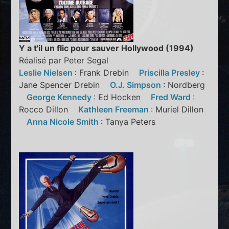
Y a t'il un flic pour sauver Hollywood (1994)
Réalisé par Peter Segal
Leslie Nielsen
: Frank Drebin
Priscilla Presley
:
Jane Spencer Drebin
O.J. Simpson
: Nordberg
George Kennedy
: Ed Hocken
Fred Ward
:
Rocco Dillon
Kathleen Freeman
: Muriel Dillon
Anna Nicole Smith
: Tanya Peters