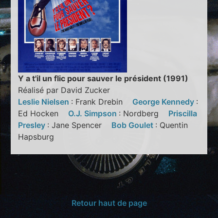
Y a t'il un flic pour sauver le président (1991)
Réalisé par David Zucker
Leslie Nielsen
: Frank Drebin
George Kennedy
:
Ed Hocken
O.J. Simpson
: Nordberg
Priscilla
Presley
: Jane Spencer
Bob Goulet
: Quentin
Hapsburg
Retour haut de page