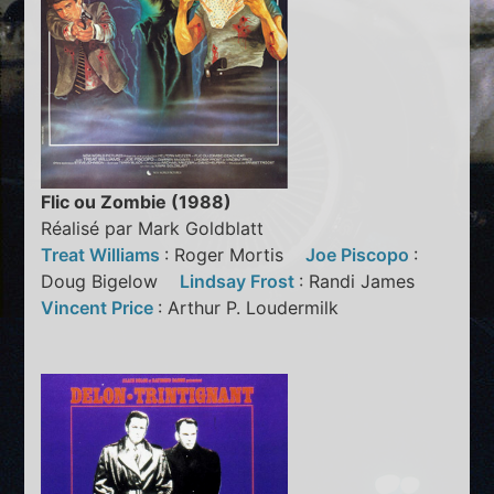
Flic ou Zombie (1988)
Réalisé par Mark Goldblatt
Treat Williams
: Roger Mortis
Joe Piscopo
:
Doug Bigelow
Lindsay Frost
: Randi James
Vincent Price
: Arthur P. Loudermilk