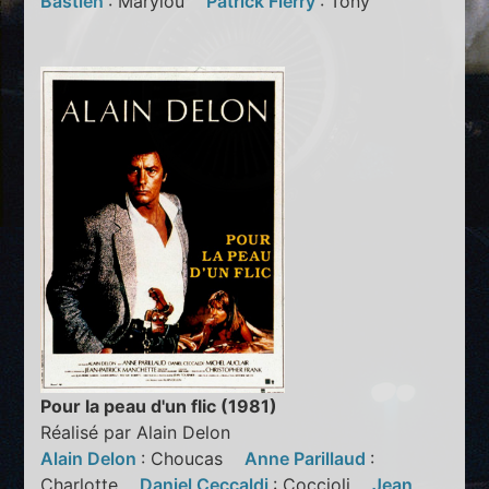
Bastien
: Marylou
Patrick Fierry
: Tony
Pour la peau d'un flic (1981)
Réalisé par Alain Delon
Alain Delon
: Choucas
Anne Parillaud
:
Charlotte
Daniel Ceccaldi
: Coccioli
Jean