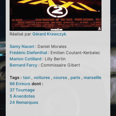
Réalisé par
Gérard Krawczyk
Samy Naceri
: Daniel Morales
Frédéric Diefenthal
: Emilien Coutant-Kerbalec
Marion Cotillard
: Lilly Bertin
Bernard Farcy
: Commissaire Gibert
Tags :
taxi
,
voitures
,
course
,
paris
,
marseille
66 Erreurs
dont :
37 Tournage
5 Anecdotes
24 Remarques