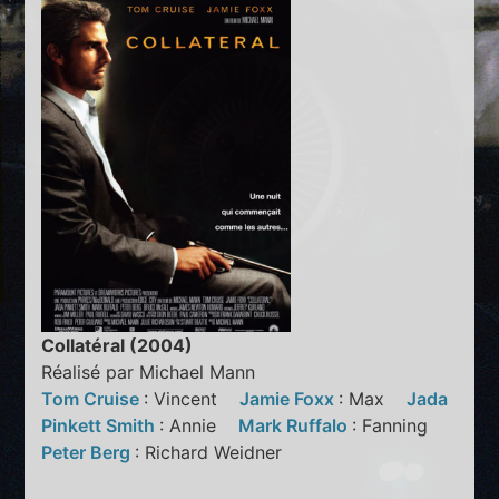
Collatéral (2004)
Réalisé par Michael Mann
Tom Cruise
: Vincent
Jamie Foxx
: Max
Jada
Pinkett Smith
: Annie
Mark Ruffalo
: Fanning
Peter Berg
: Richard Weidner