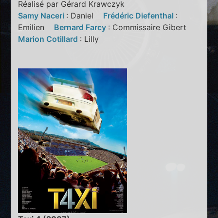
Réalisé par Gérard Krawczyk
Samy Naceri
: Daniel
Frédéric Diefenthal
:
Emilien
Bernard Farcy
: Commissaire Gibert
Marion Cotillard
: Lilly