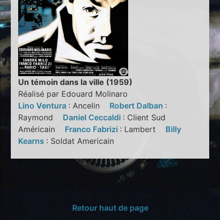
Un témoin dans la ville (1959)
Réalisé par Edouard Molinaro
Lino Ventura
: Ancelin
Robert Dalban
:
Raymond
Daniel Ceccaldi
: Client Sud
Américain
Franco Fabrizi
: Lambert
Billy
Kearns
: Soldat Americain
Retour haut de page