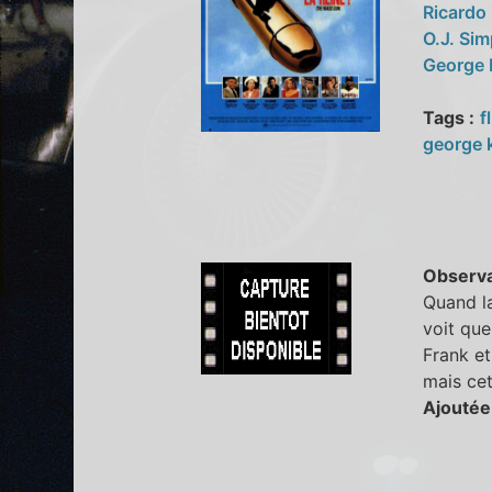
Ricardo
O.J. Si
George
Tags :
f
george 
Observa
Quand l
voit que
Frank et
mais cett
Ajoutée