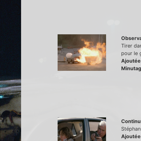
Observa
Tirer da
pour le 
Ajoutée
Minutag
Continu
Stéphani
Ajoutée