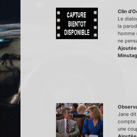
Clin d'O
Le dialo
la parod
homme n
ne pensa
Ajoutée
Minutag
Observa
Jane dit
compte 
une cou
Ajoutée