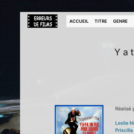
ACCUEIL
TITRE
GENRE
Y a t
Réalisé
Leslie N
Priscill