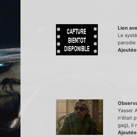
Lien ave
Le syst
parodie 
Ajoutée
Observa
Yasser A
n'était 
gag), il
Ajoutée