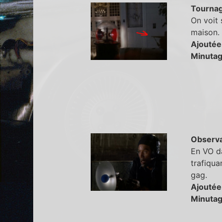
Tourna
On voit 
maison.
Ajoutée
Minutag
Observa
En VO da
trafiqua
gag.
Ajoutée
Minutag