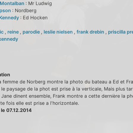
 Montalban
: Mr Ludwig
mpson
: Nordberg
 Kennedy
: Ed Hocken
lic
,
reine
,
parodie
,
leslie nielsen
,
frank drebin
,
priscilla p
kennedy
tion
a femme de Norberg montre la photo du bateau a Ed et Fra
 le paysage de la phot est prise à la verticale, Mais plus t
 Jane dinent ensemble, Frank montre a cette dernière la p
e fois elle est prise a l'horizontale.
 le 07.12.2014