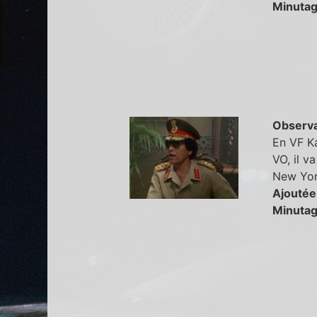
Minutag
Observa
En VF Ka
VO, il v
New Yo
Ajoutée
Minutag