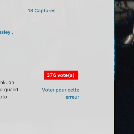
18 Captures
resley
,
376 vote(s)
nk. on
ard quand
Voter pour cette
hoto
erreur