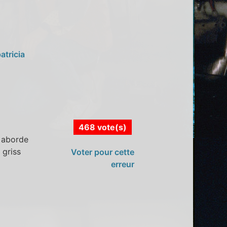
atricia
468 vote(s)
e aborde
 griss
Voter pour cette
erreur