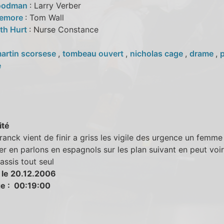
oodman
: Larry Verber
zemore
: Tom Wall
th Hurt
: Nurse Constance
artin scorsese
,
tombeau ouvert
,
nicholas cage
,
drame
,
p
e
ité
franck vient de finir a griss les vigile des urgence un femm
er en parlons en espagnols sur les plan suivant en peut voir
assis tout seul
 le 20.12.2006
e : 00:19:00