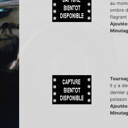
au mome
ombre du
flagran
Ajoutée
Minutag
Tourna
Il y a d
dernier 
poisson 
Ajoutée
Minutag