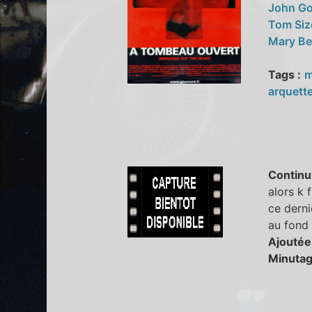
John G
Tom Si
Mary Be
Tags :
m
arquett
Continu
alors k 
ce derni
au fond 
Ajoutée
Minutag