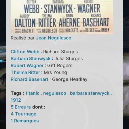
Réalisé par
Jean Negulesco
Clifton Webb
: Richard Sturges
Barbara Stanwyck
: Julia Sturges
Robert Wagner
: Giff Rogers
Thelma Ritter
: Mrs Young
Richard Basehart
: George Headley
Tags :
titanic
,
negulesco
,
barbara stanwyck
,
1912
5 Erreurs
dont :
4 Tournage
1 Remarques