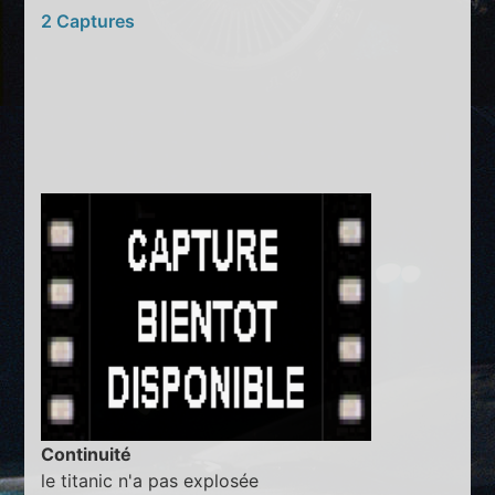
2 Captures
Continuité
le titanic n'a pas explosée