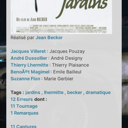
Réalisé par
Jean Becker
Jacques Villeret
: Jacques Pouzay
André Dussollier
: André Designy
Thierry Lhermitte
: Thierry Plaisance
BenoÃ®t Magimel
: Emile Bailleul
Suzanne Flon
: Marie Gerbier
Tags :
jardins
,
lhermitte
,
becker
,
dramatique
12 Erreurs
dont :
11 Tournage
1 Remarques
11 Captures