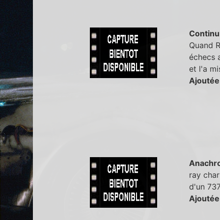
Continu
Quand Ra
échecs a
et l'a m
Ajoutée
Anachr
ray char
d'un 737
Ajoutée