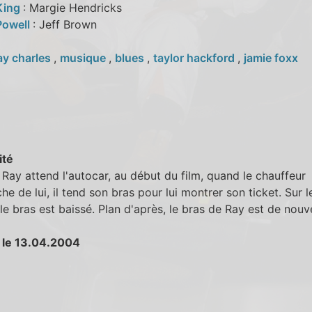
King
: Margie Hendricks
Powell
: Jeff Brown
ay charles
,
musique
,
blues
,
taylor hackford
,
jamie foxx
ité
Ray attend l'autocar, au début du film, quand le chauffeur
he de lui, il tend son bras pour lui montrer son ticket. Sur l
 le bras est baissé. Plan d'après, le bras de Ray est de nou
 le 13.04.2004