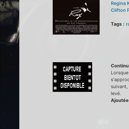
Regina 
Clifton 
Tags :
r
Continu
Lorsque 
s'approc
suivant,
levé.
Ajoutée