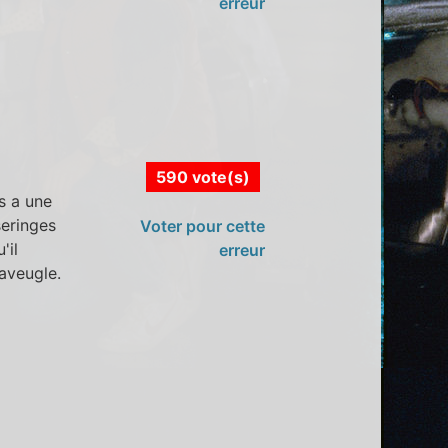
erreur
590 vote(s)
s a une
seringes
Voter pour cette
'il
erreur
 aveugle.