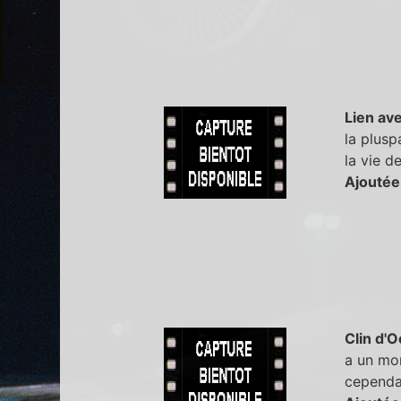
Lien ave
la plusp
la vie d
Ajoutée
Clin d'O
a un mom
cependan