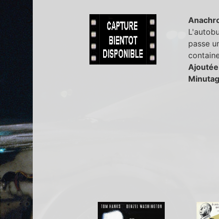
Anachr
L'autobu
passe un
containe
Ajoutée
Minutag