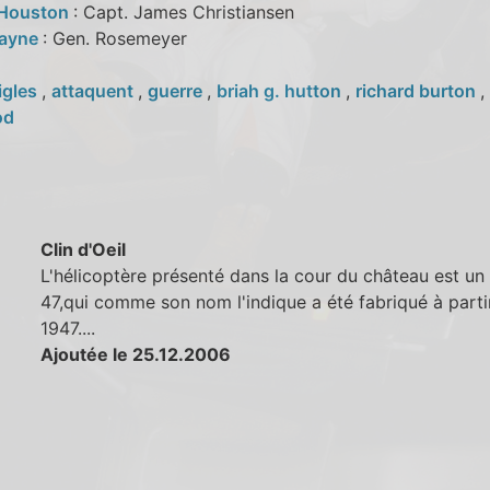
 Houston
: Capt. James Christiansen
Mayne
: Gen. Rosemeyer
igles
,
attaquent
,
guerre
,
briah g. hutton
,
richard burton
,
od
Clin d'Oeil
L'hélicoptère présenté dans la cour du château est un 
47,qui comme son nom l'indique a été fabriqué à parti
1947....
Ajoutée le 25.12.2006