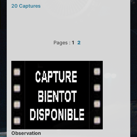
20 Captures
Pages :
1
2
Observation