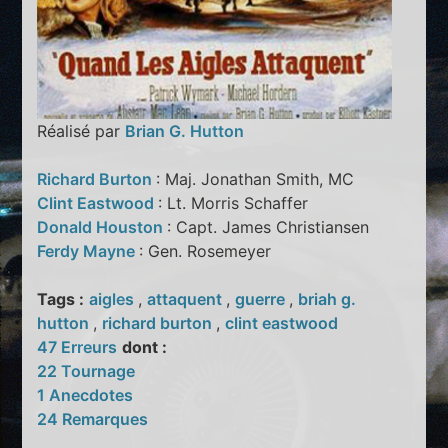
Réalisé par
Brian G. Hutton
Richard Burton
: Maj. Jonathan Smith, MC
Clint Eastwood
: Lt. Morris Schaffer
Donald Houston
: Capt. James Christiansen
Ferdy Mayne
: Gen. Rosemeyer
Tags :
aigles
,
attaquent
,
guerre
,
briah g.
hutton
,
richard burton
,
clint eastwood
47 Erreurs
dont :
22 Tournage
1 Anecdotes
24 Remarques