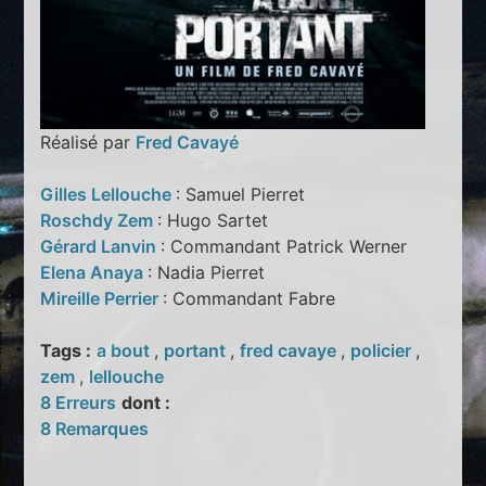
Réalisé par
Fred Cavayé
Gilles Lellouche
: Samuel Pierret
Roschdy Zem
: Hugo Sartet
Gérard Lanvin
: Commandant Patrick Werner
Elena Anaya
: Nadia Pierret
Mireille Perrier
: Commandant Fabre
Tags :
a bout
,
portant
,
fred cavaye
,
policier
,
zem
,
lellouche
8 Erreurs
dont :
8 Remarques