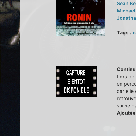
Sean B
Michael
Jonatha
Tags :
r
Continu
Lors de 
en percu
car elle
retrouve
suivie p
Ajoutée