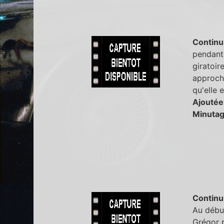
Continu
pendant 
giratoir
approche
qu'elle 
Ajoutée
Minutag
Continu
Au début
Grégor p