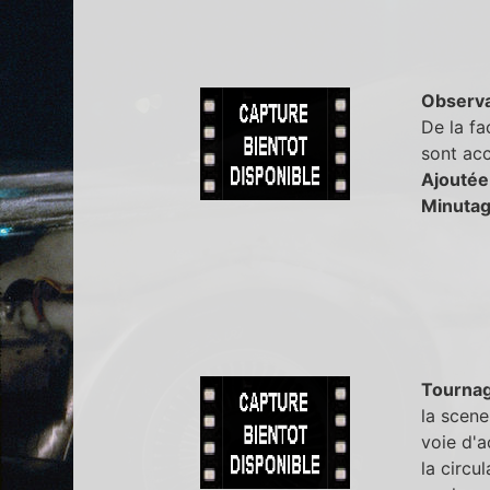
Observa
De la fa
sont acc
Ajoutée
Minutag
Tourna
la scen
voie d'a
la circu