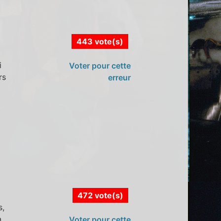
443 vote(s)
i
Voter pour cette
rs
erreur
472 vote(s)
s,
à
Voter pour cette