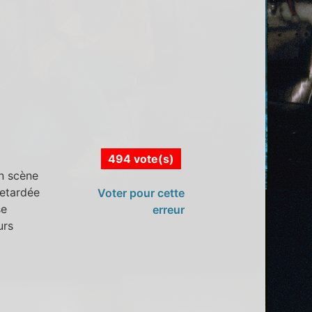
494 vote(s)
en scène
retardée
Voter pour cette
se
erreur
urs