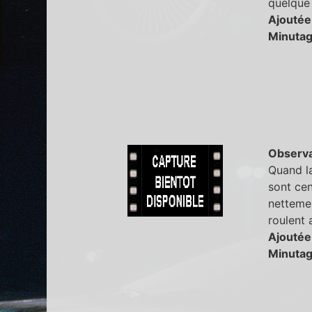
quelque
Ajoutée
Minutag
Observa
Quand la
sont cen
nettemen
roulent 
Ajoutée
Minutag