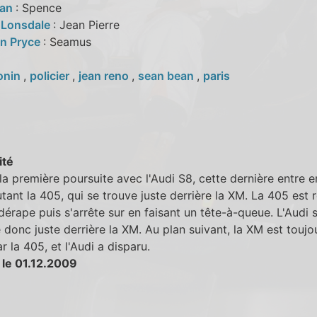
ean
: Spence
 Lonsdale
: Jean Pierre
n Pryce
: Seamus
onin
,
policier
,
jean reno
,
sean bean
,
paris
ité
la première poursuite avec l'Audi S8, cette dernière entre 
tant la 405, qui se trouve juste derrière la XM. La 405 est 
 dérape puis s'arrête sur en faisant un tête-à-queue. L'Audi 
 donc juste derrière la XM. Au plan suivant, la XM est toujo
ar la 405, et l'Audi a disparu.
 le 01.12.2009