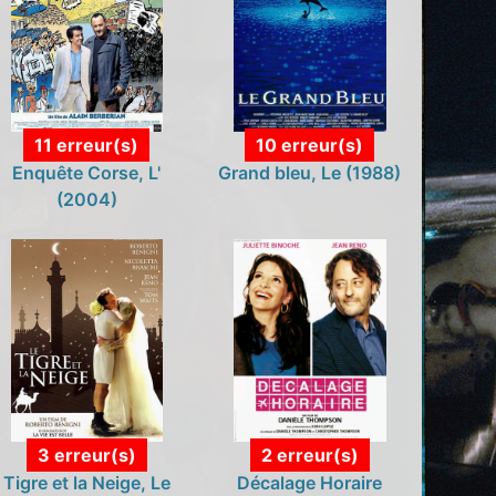
11 erreur(s)
10 erreur(s)
Enquête Corse, L'
Grand bleu, Le (1988)
(2004)
3 erreur(s)
2 erreur(s)
Tigre et la Neige, Le
Décalage Horaire