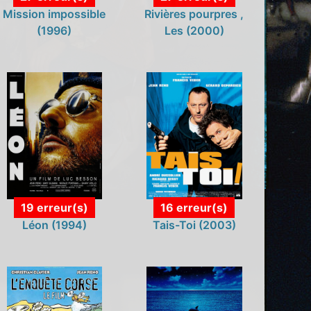
Mission impossible
Rivières pourpres ,
(1996)
Les (2000)
19 erreur(s)
16 erreur(s)
Léon (1994)
Tais-Toi (2003)