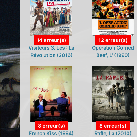
14 erreur(s)
12 erreur(s)
Visiteurs 3, Les : La
Opération Corned
Révolution (2016)
Beef, L' (1990)
8 erreur(s)
8 erreur(s)
French Kiss (1994)
Rafle, La (2010)