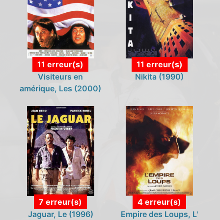
11 erreur(s)
11 erreur(s)
Visiteurs en
Nikita (1990)
amérique, Les (2000)
7 erreur(s)
4 erreur(s)
Jaguar, Le (1996)
Empire des Loups, L'