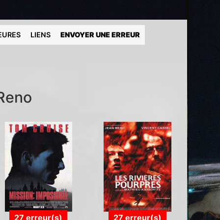
EURES
LIENS
ENVOYER UNE ERREUR
 Reno
27 erreur(s)
27 erreur(s)