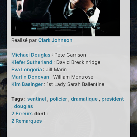
Réalisé par
Clark Johnson
Michael Douglas
: Pete Garrison
Kiefer Sutherland
: David Breckinridge
Eva Longoria
: Jill Marin
Martin Donovan
: William Montrose
Kim Basinger
: 1st Lady Sarah Ballentine
Tags :
sentinel
,
policier
,
dramatique
,
president
,
douglas
2 Erreurs
dont :
2 Remarques