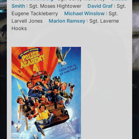
Smith
: Sgt. Moses Hightower
David Graf
: Sgt.
Eugene Tackleberry
Michael Winslow
: Sgt.
Larvell Jones
Marion Ramsey
: Sgt. Laverne
Hooks