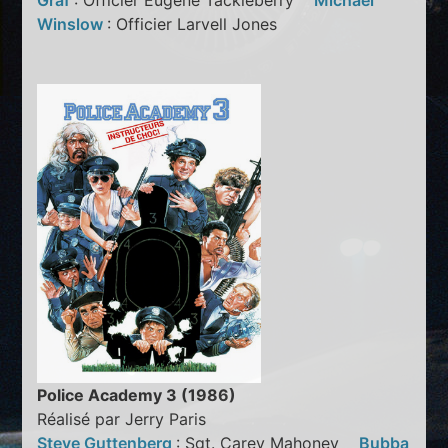
Graf
: Officier Eugene Tackleberry
Michael
Winslow
: Officier Larvell Jones
Police Academy 3 (1986)
Réalisé par Jerry Paris
Steve Guttenberg
: Sgt. Carey Mahoney
Bubba