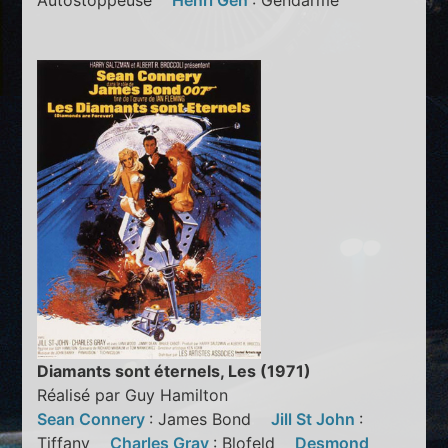
Autostoppeuse
Henri Gen
: Gendarme
Diamants sont éternels, Les (1971)
Réalisé par Guy Hamilton
Sean Connery
: James Bond
Jill St John
:
Tiffany
Charles Gray
: Blofeld
Desmond