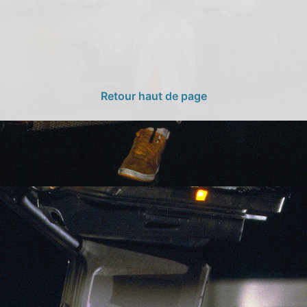
Retour haut de page