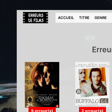
ACCUEIL
TITRE
GENRE
Erreu
9 erreur(s)
2 erreur(s)