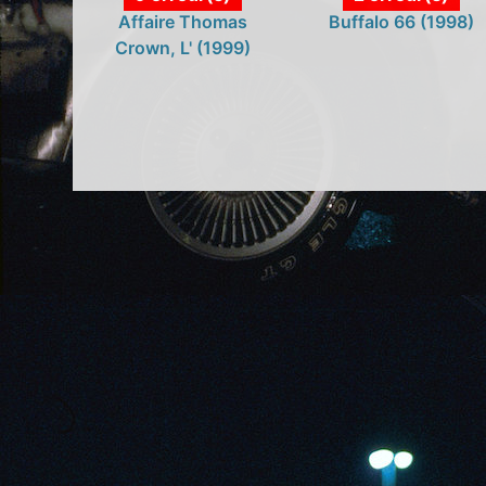
Affaire Thomas
Buffalo 66 (1998)
Crown, L' (1999)