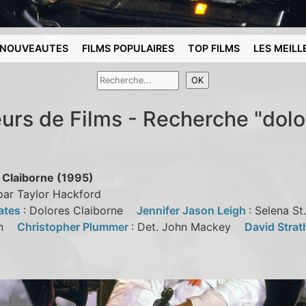
NOUVEAUTES
FILMS POPULAIRES
TOP FILMS
LES MEILL
eurs de Films - Recherche "dolo
 Claiborne (1995)
par Taylor Hackford
ates
: Dolores Claiborne
Jennifer Jason Leigh
: Selena 
an
Christopher Plummer
: Det. John Mackey
David Strat