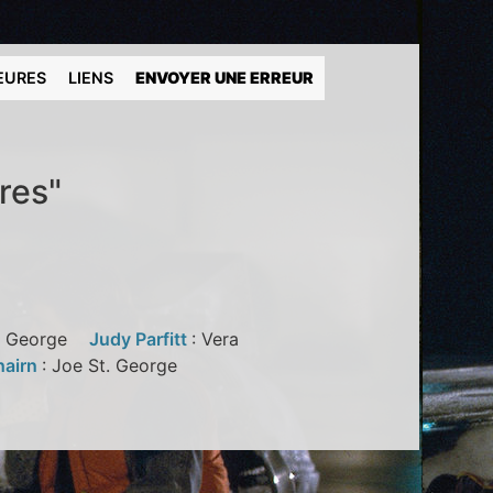
EURES
LIENS
ENVOYER UNE ERREUR
res"
St. George
Judy Parfitt
: Vera
hairn
: Joe St. George