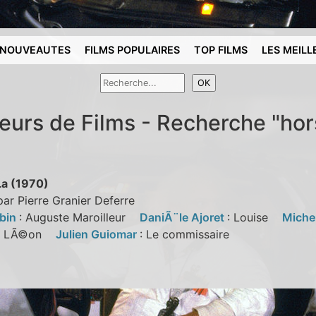
NOUVEAUTES
FILMS POPULAIRES
TOP FILMS
LES MEILL
reurs de Films - Recherche "hor
La (1970)
par Pierre Granier Deferre
bin
: Auguste Maroilleur
DaniÃ¨le Ajoret
: Louise
Miche
: LÃ©on
Julien Guiomar
: Le commissaire