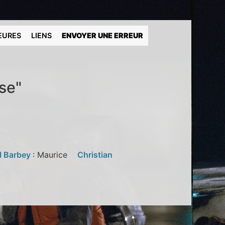
EURES
LIENS
ENVOYER UNE ERREUR
se"
l Barbey
: Maurice
Christian