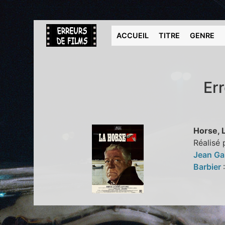
ACCUEIL
TITRE
GENRE
Er
Horse, 
Réalisé 
Jean Ga
Barbier