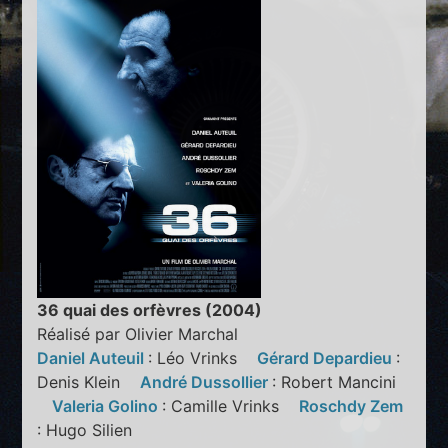
36 quai des orfèvres (2004)
Réalisé par Olivier Marchal
Daniel Auteuil
: Léo Vrinks
Gérard Depardieu
:
Denis Klein
André Dussollier
: Robert Mancini
Valeria Golino
: Camille Vrinks
Roschdy Zem
: Hugo Silien