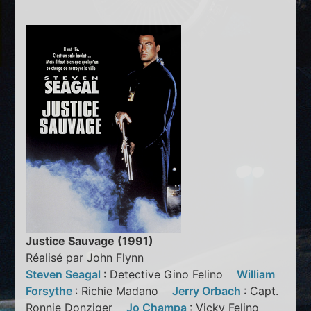
Justice Sauvage (1991)
Réalisé par John Flynn
Steven Seagal
: Detective Gino Felino
William
Forsythe
: Richie Madano
Jerry Orbach
: Capt.
Ronnie Donziger
Jo Champa
: Vicky Felino