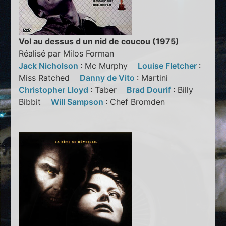
Vol au dessus d un nid de coucou (1975)
Réalisé par Milos Forman
Jack Nicholson
: Mc Murphy
Louise Fletcher
:
Miss Ratched
Danny de Vito
: Martini
Christopher Lloyd
: Taber
Brad Dourif
: Billy
Bibbit
Will Sampson
: Chef Bromden