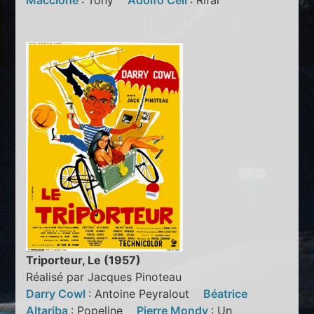
Maccione
: Tony
Adolfo Celi
: Rifai
Triporteur, Le (1957)
Réalisé par Jacques Pinoteau
Darry Cowl
: Antoine Peyralout
Béatrice
Altariba
: Popeline
Pierre Mondy
: Un