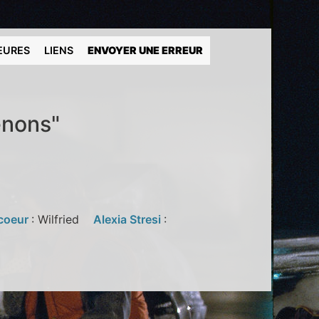
EURES
LIENS
ENVOYER UNE ERREUR
enons"
ecoeur
: Wilfried
Alexia Stresi
: