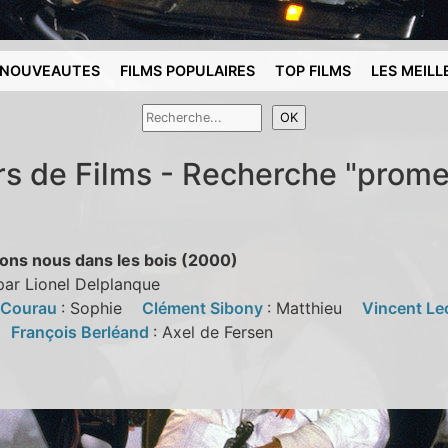
NOUVEAUTES
FILMS POPULAIRES
TOP FILMS
LES MEILL
rs de Films - Recherche "prom
ns nous dans les bois (2000)
par Lionel Delplanque
e Courau
: Sophie
Clément Sibony
: Matthieu
Vincent L
e
François Berléand
: Axel de Fersen