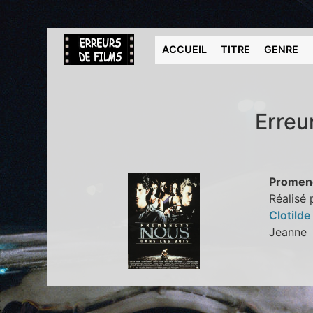
ACCUEIL
TITRE
GENRE
Erreu
Promeno
Réalisé 
Clotild
Jeann