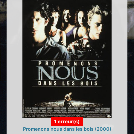
1 erreur(s)
Promenons nous dans les bois (2000)