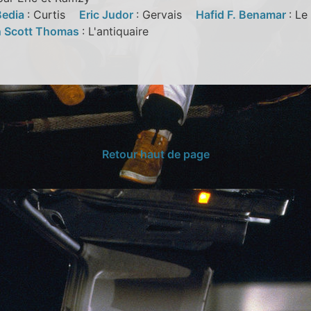
Bedia
: Curtis
Eric Judor
: Gervais
Hafid F. Benamar
: L
in Scott Thomas
: L'antiquaire
Retour haut de page