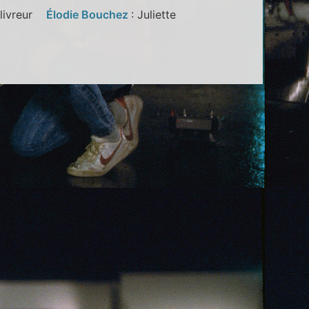
e livreur
Élodie Bouchez
: Juliette