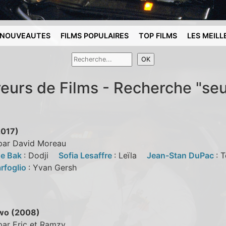
NOUVEAUTES
FILMS POPULAIRES
TOP FILMS
LES MEILL
reurs de Films - Recherche "seu
2017)
 par David Moreau
ne Bak
: Dodji
Sofia Lesaffre
: Leïla
Jean-Stan DuPac
: 
arfoglio
: Yvan Gersh
wo (2008)
par Eric et Ramzy