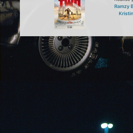
Ramzy 
Krist