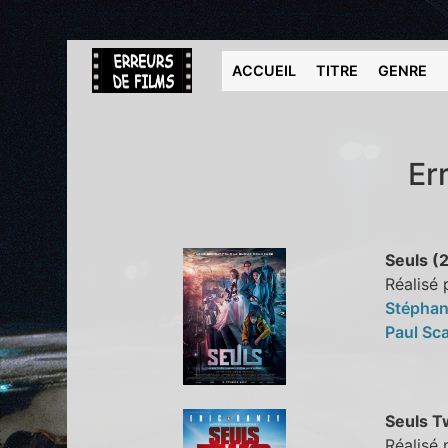
ACCUEIL
TITRE
GENRE
Er
Seuls (
Réalisé
Stépha
Paul Sc
Seuls T
Réalisé 