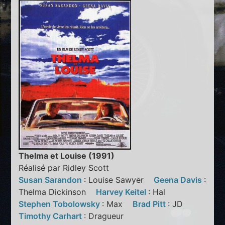
Thelma et Louise (1991)
Réalisé par Ridley Scott
Susan Sarandon
: Louise Sawyer
Geena Davis
:
Thelma Dickinson
Harvey Keitel
: Hal
Stephen Tobolowsky
: Max
Brad Pitt
: JD
Timothy Carhart
: Dragueur