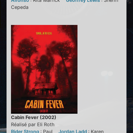
Alfonso
: Rita Marrick
Geoffrey Lewis
: Sheriff
Cepeda
Cabin Fever (2002)
Réalisé par Eli Roth
Rider Strong
: Paul
Jordan Ladd
: Karen