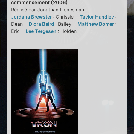
commencement (2006)
Réalisé par Jonathan Liebesman
Jordana Brewster
: Chrissie
Taylor Handley
:
Dean
Diora Baird
: Bailey
Matthew Bomer
:
Eric
Lee Tergesen
: Holden