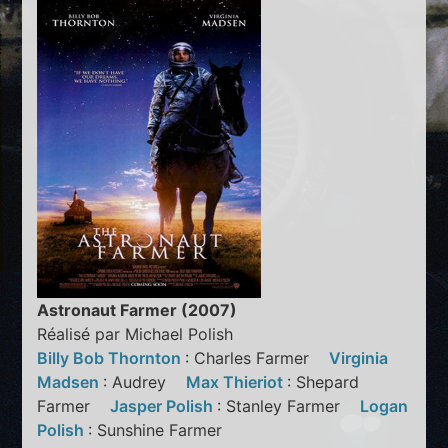
Astronaut Farmer (2007)
Réalisé par Michael Polish
Billy Bob Thornton
: Charles Farmer
Virginia
Madsen
: Audrey
Max Thieriot
: Shepard
Farmer
Jasper Polish
: Stanley Farmer
Logan
Polish
: Sunshine Farmer