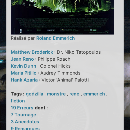
Réalisé par
Roland Emmerich
Matthew Broderick
: Dr. Niko Tatopoulos
Jean Reno
: Philippe Roach
Kevin Dunn
: Colonel Hicks
Maria Pitillo
: Audrey Timmonds
Hank Azaria
: Victor 'Animal' Palotti
Tags :
godzilla
,
monstre
,
reno
,
emmerich
,
fiction
19 Erreurs
dont :
7 Tournage
3 Anecdotes
9 Remarques