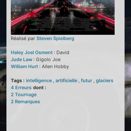
Réalisé par
Steven Spielberg
Haley Joel Osment
: David
Jude Law
: Gigolo Joe
William Hurt
: Allen Hobby
Tags :
intelligence
,
artificielle
,
futur
,
glaciers
4 Erreurs
dont :
2 Tournage
2 Remarques